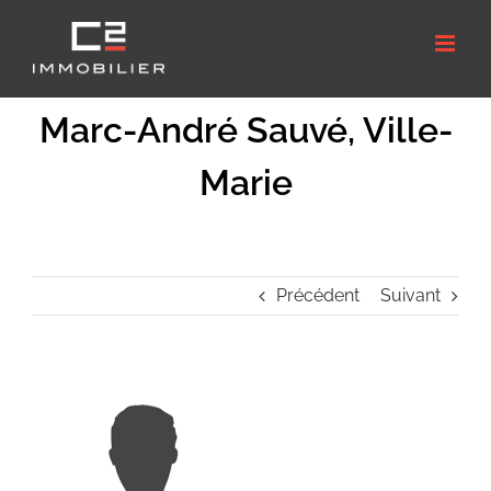
Passer
au
contenu
Marc-André Sauvé, Ville-
Marie
Précédent
Suivant
Voir
l'image
agrandie