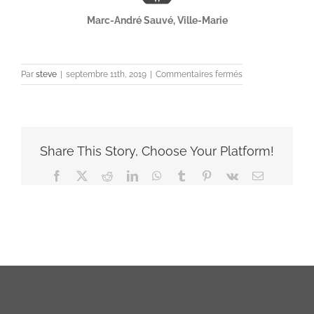
Marc-André Sauvé, Ville-Marie
sur
Par
steve
|
septembre 11th, 2019
|
Commentaires fermés
Marc-
André
Sauvé,
Ville-
Marie
Share This Story, Choose Your Platform!
Facebook
X
Reddit
LinkedIn
WhatsApp
Tumblr
Pinterest
Vk
Email