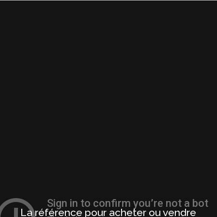
Passer
au
contenu
La référence pour acheter ou vendre