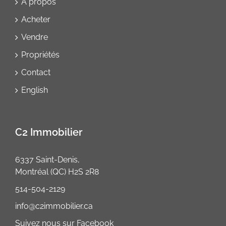
À propos
Acheter
Vendre
Propriétés
Contact
English
C2 Immobilier
6337 Saint-Denis,
Montréal (QC) H2S 2R8
514-504-2129
info@c2immobilier.ca
Facebook
Suivez nous sur Facebook