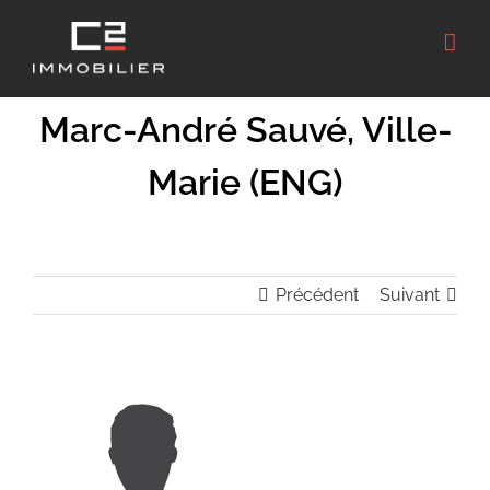
Passer
au
contenu
Marc-André Sauvé, Ville-
Marie (ENG)
Précédent
Suivant
Voir
l'image
agrandie