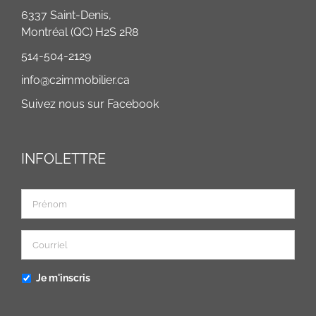
6337 Saint-Denis,
Montréal (QC) H2S 2R8
514-504-2129
info@c2immobilier.ca
Facebook
Suivez nous sur Facebook
INFOLETTRE
Je m'inscris
CAPTCHA