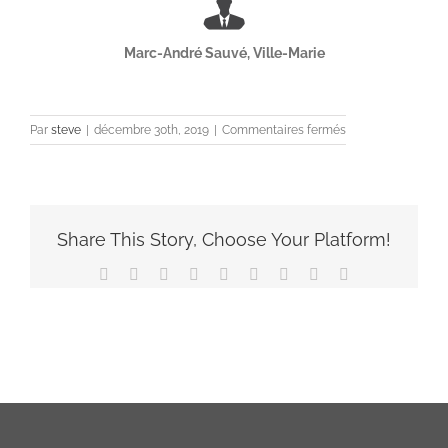
Marc-André Sauvé, Ville-Marie
sur
Par
steve
|
décembre 30th, 2019
|
Commentaires fermés
Marc-
André
Sauvé,
Ville-
Marie
Share This Story, Choose Your Platform!
(ENG)
Facebook
X
Reddit
LinkedIn
WhatsApp
Tumblr
Pinterest
Vk
Email